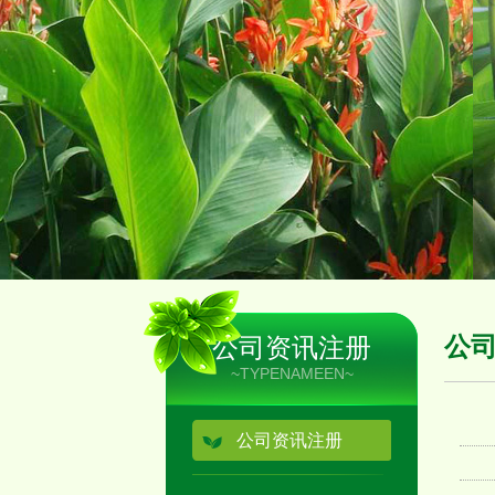
公
公司资讯注册
~TYPENAMEEN~
公司资讯注册