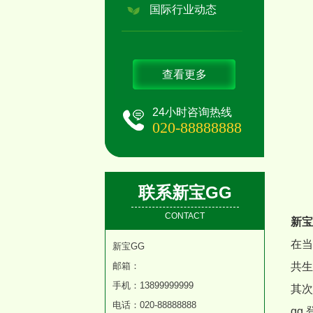
国际行业动态
查看更多
24小时咨询热线
020-88888888
联系新宝GG
CONTACT
新宝
在
新宝GG
邮箱：
共生
手机：13899999999
其次
电话：020-88888888
gg