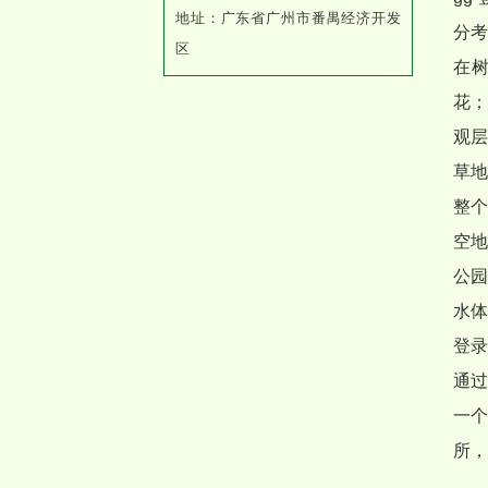
地址：广东省广州市番禺经济开发
分考
区
在树
花
观层
草
整个
空
公园
水体
登录
通
一
所，