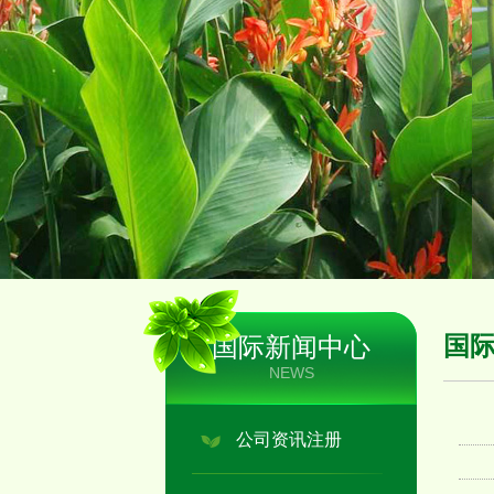
国
国际新闻中心
NEWS
公司资讯注册