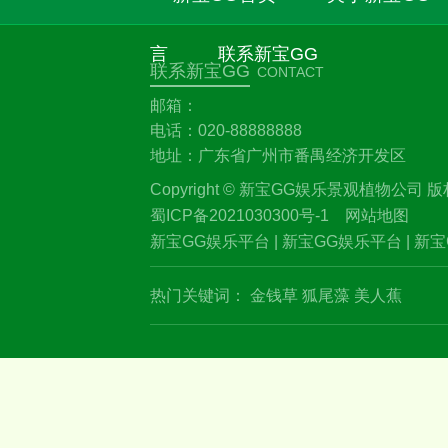
言
联系新宝GG
联系新宝GG
CONTACT
邮箱：
电话：020-88888888
地址：广东省广州市番禺经济开发区
Copyright © 新宝GG娱乐景观植物公司 
蜀ICP备2021030300号-1
网站地图
新宝GG娱乐平台
|
新宝GG娱乐平台
|
新宝
热门关键词：
金钱草
狐尾藻
美人蕉