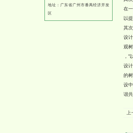
地址：广东省广州市番禺经济开发
在
区
以提
其次
设
观树
，“
设
的树
设中
谐共
上