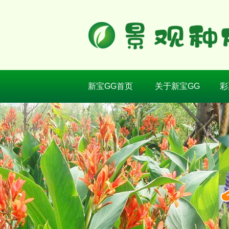
新宝GG首页
关于新宝GG
彩