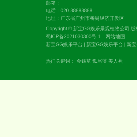
邮箱：
电话：020-88888888
地址：广东省广州市番禺经济开发区
Copyright © 新宝GG娱乐景观植物公司 
蜀ICP备2021030300号-1
网站地图
新宝GG娱乐平台
|
新宝GG娱乐平台
|
新宝
热门关键词：
金钱草
狐尾藻
美人蕉