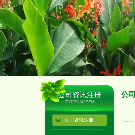
公
公司资讯注册
~TYPENAMEEN~
公司资讯注册