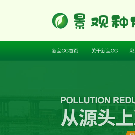
新宝GG首页
关于新宝GG
彩